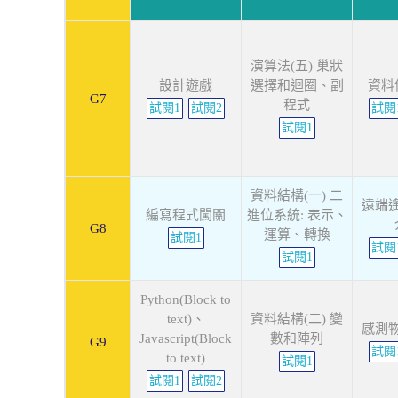
演算法(五) 巢狀
設計遊戲
選擇和迴圈、副
資料
G7
程式
試閱1
試閱2
試閱
試閱1
資料結構(一) 二
遠端
編寫程式闖關
進位系統: 表示、
G8
運算、轉換
試閱1
試閱
試閱1
Python(Block to
text)、
資料結構(二) 變
感測
Javascript(Block
數和陣列
G9
試閱
to text)
試閱1
試閱1
試閱2