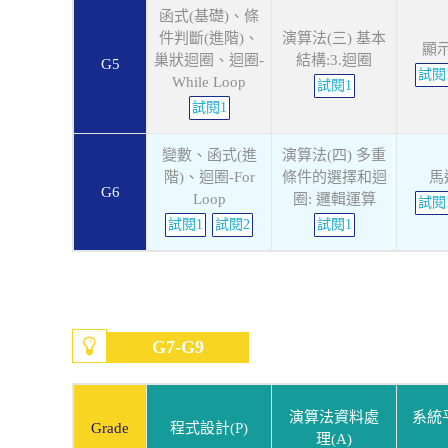
函式(基礎)、條
件判斷(進階)、
演算法(三) 基本
顯
巢狀迴圈、迴圈-
結構:3.迴圈
G5
試閱
While Loop
試閱1
試閱1
變數、函式(進
演算法(四) 多重
階)、迴圈-For
條件的選擇和迴
馬
G6
Loop
圈: 邏輯運算
試閱
試閱1
試閱2
試閱1
G7-G9
演算法資料處
系統平
Grade
程式設計(P)
理(A)