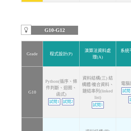
G10-G12
演算法資料處
系統平
Grade
程式設計(P)
理(A)
資料結構(三) 結
Python(循序、條
電腦
構體/複合資料、
件判斷、迴圈、
鏈結串列(linked
試閱
G10
函式)
list)
試閱1
試閱2
試閱1