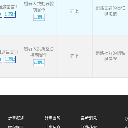
機器人致動器控
述語言 I
網路言論的責任
制實作
同上
1
試閱2
與規範
試閱1
機器人系統整合
述語言 II
網路社群的隱私
控制實作
同上
1
試閱2
與保護
試閱1
計畫概述
計畫團隊
最新消息
課程訊息
活動訊息
活動花絮