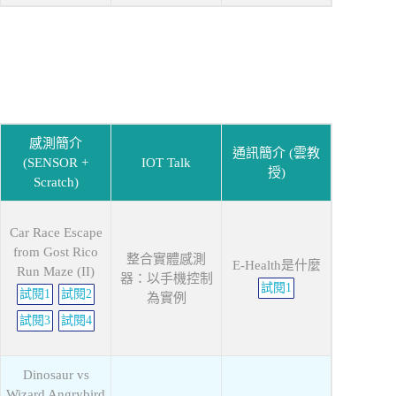
感測簡介
通訊簡介 (雲教
(SENSOR +
IOT Talk
授)
Scratch)
Car Race Escape
from Gost Rico
整合實體感測
E-Health是什麼
Run Maze (II)
器：以手機控制
試閱1
試閱1
試閱2
為實例
試閱3
試閱4
Dinosaur vs
Wizard Angrybird