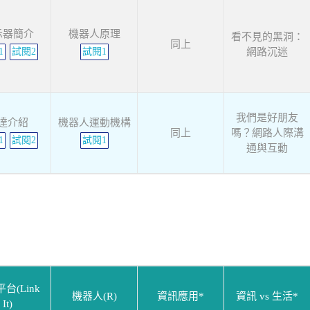
示器簡介
機器人原理
看不見的黑洞：
同上
1
試閱2
試閱1
網路沉迷
我們是好朋友
達介紹
機器人運動機構
同上
嗎？網路人際溝
1
試閱2
試閱1
通與互動
台(Link
機器人(R)
資訊應用*
資訊 vs 生活*
It)