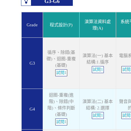
G3-G6
演算法資料處
系統平
Grade
程式設計(P)
理(A)
循序、除錯(基
演算法(一) 基本
電腦
礎)、迴圈-重複
結構:1.循序
G3
(基礎)
試閱1
試閱
試閱1
迴圈-重複(進
階)、除錯(中
演算法(二) 基本
聲音
階)、條件判斷
結構: 2.選擇
G4
(基礎)
試閱1
試閱
試閱1