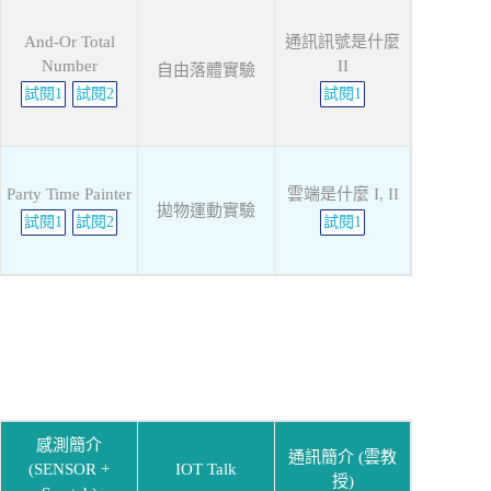
And-Or Total
通訊訊號是什麼
Number
II
自由落體實驗
試閱1
試閱2
試閱1
Party Time Painter
雲端是什麼 I, II
拋物運動實驗
試閱1
試閱2
試閱1
感測簡介
通訊簡介 (雲教
(SENSOR +
IOT Talk
授)