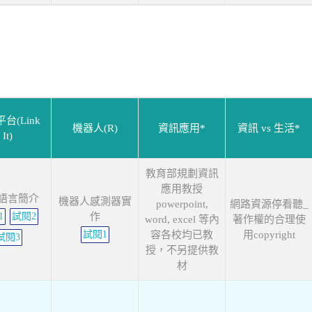
台(Link
機器人(R)
資訊應用*
資訊 vs 生活*
It)
教育部規劃資訊
應用教授
語言簡介
機器人感測器實
powerpoint,
網路資源停看聽_
1
試閱2
作
word, excel 等內
著作權的合理使
試閱1
容各校均已教
用copyright
試閱3
授，不另提供教
材