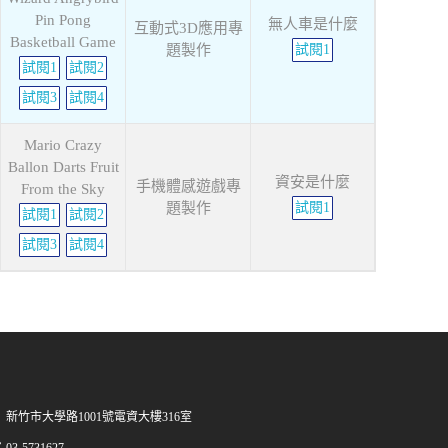
Pin Pong
無人車是什麼
互動式3D應用專
Basketball Game
題製作
試閱1
試閱1
試閱2
試閱3
試閱4
Mario Crazy
Ballon Darts Fruit
資安是什麼
手機體感遊戲專
From the Sky
題製作
試閱1
試閱1
試閱2
試閱3
試閱4
新竹市大學路1001號電資大樓316室
03-5731627