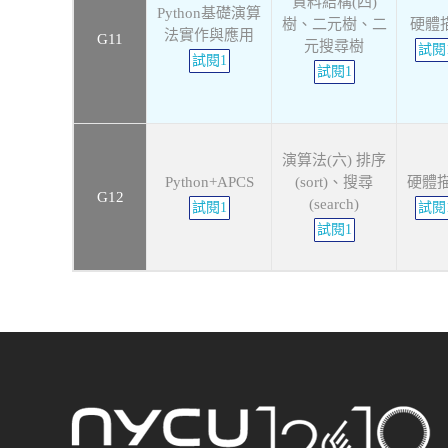
資料結構(四)
Python基礎演算
樹、二元樹、二
硬體描
法實作與應用
G11
元搜尋樹
試閱
試閱1
試閱1
演算法(六) 排序
Python+APCS
(sort)、搜尋
硬體描
G12
(search)
試閱1
試閱
試閱1