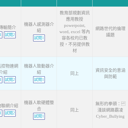
教育部規劃資訊
應用教授
機器人感測器介
powerpoint,
傳輸簡介
網路世代的倫理
紹
word, excel 等內
1
試閱2
議題
試閱1
容各校均已教
授，不另提供教
材
遙控物連網
機器人致動器介
資訊安全的意涵
介紹
紹
同上
與防範
1
試閱2
試閱1
機器人軟硬體整
無形的拳頭：
物聯網介紹
合
同上
淺談網路霸凌
1
試閱2
試閱1
Cyber_Bullying