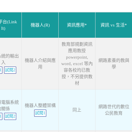
台(Link
機器人(R)
資訊應用*
資訊 vs 生活*
It)
教育部規劃資訊
應用教授
系統的輸出
powerpoint,
機器人介紹與應
網路素養的教與
入
word, excel 等內
用
學
1
試閱2
容各校均已教
授，不另提供教
材
與電腦系統
機器人整體架構
網路世代的數位
的關係
同上
試閱1
公民教育
1
試閱2