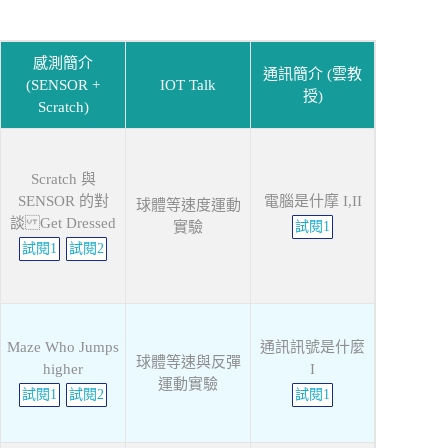
感測簡介
通訊簡介 (雲教
(SENSOR +
IOT Talk
授)
Scratch)
Scratch 與
SENSOR 的對
電腦是什摩 I,II
球體等速度運動
談 Get Dressed
實驗
試閱1
試閱1
試閱2
Maze Who Jumps
通訊訊號是什麼
球體等速與反彈
higher
I
運動實驗
試閱1
試閱2
試閱1