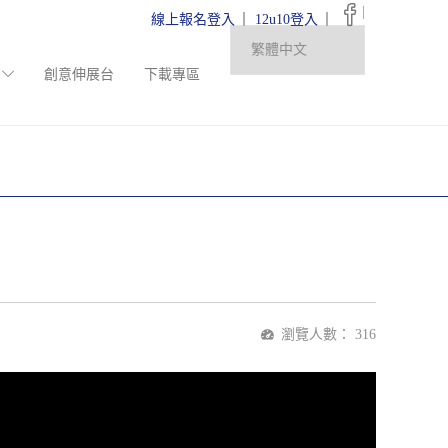
|
線上報名登入
12u10登入
創意伸展台
下載專區
瀏覽人數：
316