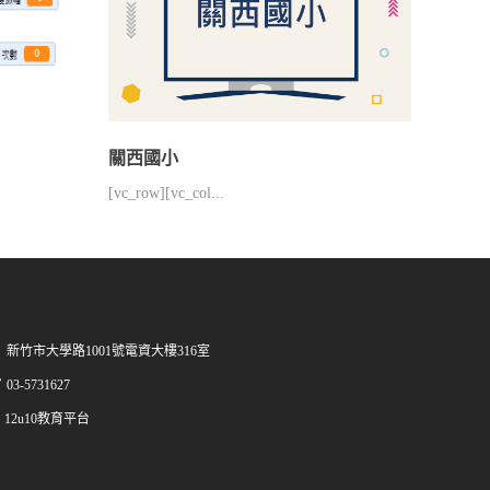
關西國小
[vc_row][vc_col...
新竹市大學路1001號電資大樓316室
03-5731627
12u10教育平台