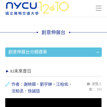
創意伸展台
創意伸展台分類選單
AI未來昔日
作者：謝映頤、劉宇紳、江柏佑、
瀏覽人
數：
593
沈柏丞、徐誠喆