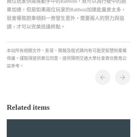
兩位玩家快速搖動手中的Rabboni，就可以為行駛中的跑
車加速，但是如果兩位玩家的Rabboni加速能量差太多，
就會導致跑車傾斜一旁發生意外，需要兩人的努力與協
調，才可以完美抵達終點。
本站所有相關文件、影音、簡報及程式碼均有可能受智慧財產權
保護。謹取得提供單位同意，提供陽明交通大學社會責任教育公
益參考。
Related items