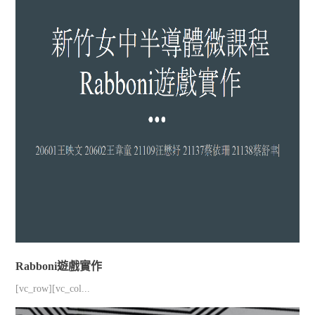
Rabboni遊戲實作
[vc_row][vc_col...