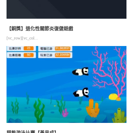
【銅獎】退化性關節炎復健遊戲
[vc_row][vc_col...
貓熊游泳比賽【黃見成】