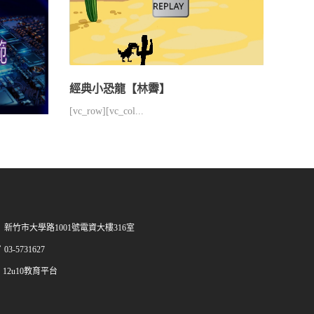
經典小恐龍【林霽】
[vc_row][vc_col...
新竹市大學路1001號電資大樓316室
03-5731627
12u10教育平台