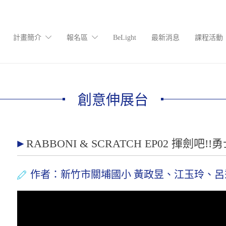
計畫簡介
報名區
BeLight
最新消息
課程活動
創意伸展台
RABBONI & SCRATCH EP02 揮劍吧!!
作者：新竹市關埔國小 黃政昱、江玉玲、呂