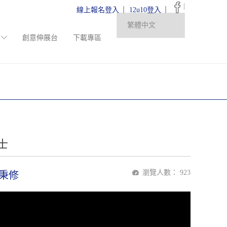
|
線上報名登入
12u10登入
創意伸展台
下載專區
勇士
瀏覽人數：
923
秉修