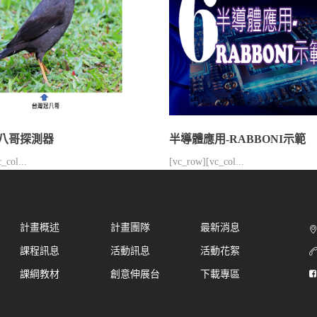
八哥探測器
半導體應用-RABBONI示範
_col...
[vc_row][vc_col...
計畫概述
計畫團隊
最新消息
課程訊息
活動訊息
活動花絮
課綱教材
創意伸展台
下載專區