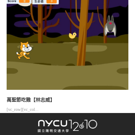
萬聖節吃雞【林志威】
[vc_row][vc_col...