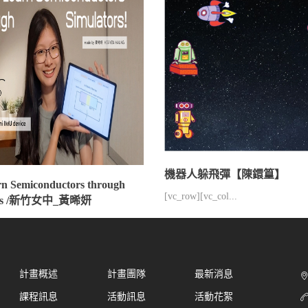
機器人躲飛彈【陳鐶篁】
rn Semiconductors through
[vc_row][vc_col...
tors /新竹女中_黃晞妍
計畫概述
計畫團隊
最新消息
課程訊息
活動訊息
活動花絮