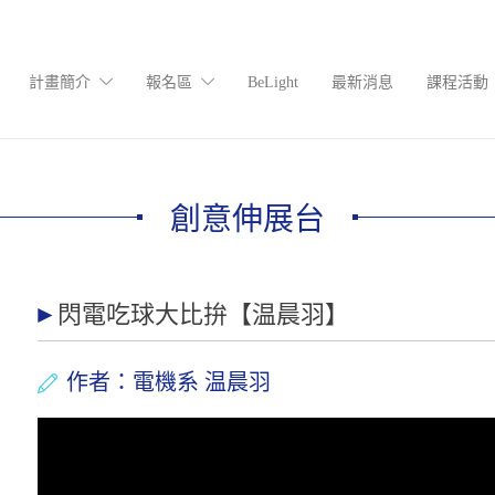
計畫簡介
報名區
BeLight
最新消息
課程活動
創意伸展台
閃電吃球大比拚【温晨羽】
作者：電機系 温晨羽