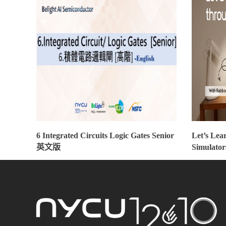
6 Integrated Circuits Logic Gates Senior
Let’s Lea
英文版
Simula