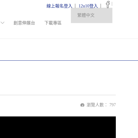
|
線上報名登入
12u10登入
創意伸展台
下載專區
瀏覽人數：
797