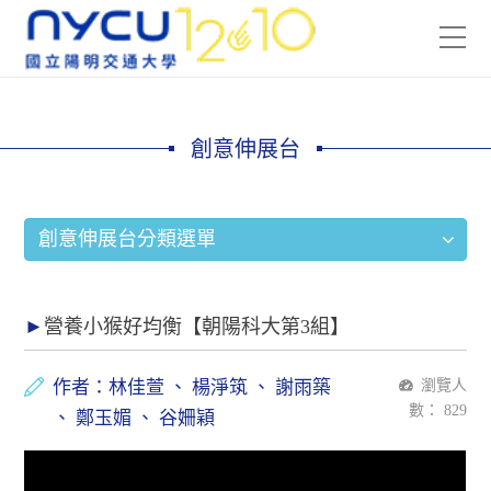
創意伸展台
創意伸展台分類選單
營養小猴好均衡【朝陽科大第3組】
作者：林佳萱 、 楊淨筑 、 謝雨築
瀏覽人
數：
829
、 鄭玉媚 、 谷姍穎