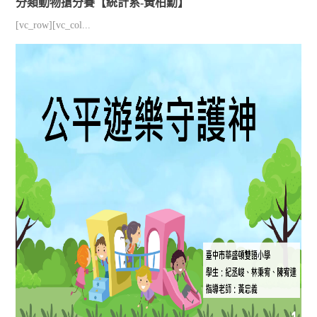
分類動物搶分賽【統計系-黃柏勳】
[vc_row][vc_col...