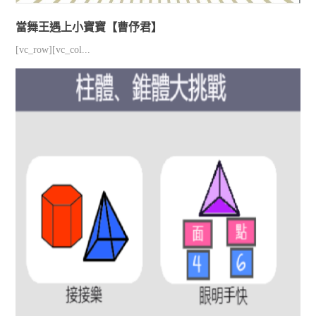
當舞王遇上小寶寶【曹伃君】
[vc_row][vc_col...