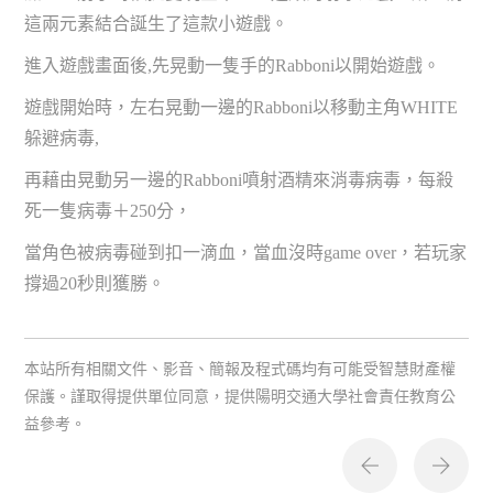
這兩元素結合誕生了這款小遊戲。
進入遊戲畫面後,先晃動一隻手的Rabboni以開始遊戲。
遊戲開始時，左右晃動一邊的Rabboni以移動主角WHITE
躲避病毒,
再藉由晃動另一邊的Rabboni噴射酒精來消毒病毒，每殺
死一隻病毒＋250分，
當角色被病毒碰到扣一滴血，當血沒時game over，若玩家
撐過20秒則獲勝。
本站所有相關文件、影音、簡報及程式碼均有可能受智慧財產權
保護。謹取得提供單位同意，提供陽明交通大學社會責任教育公
益參考。