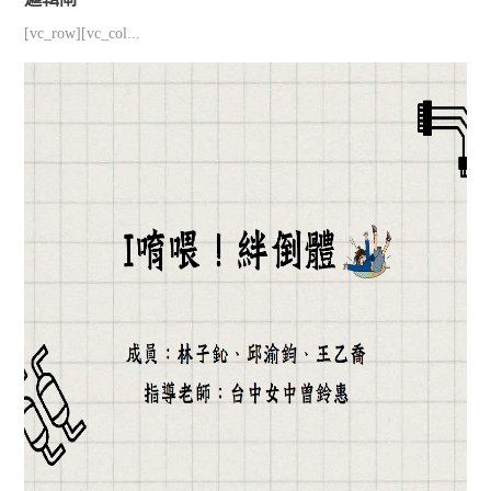
[vc_row][vc_col...