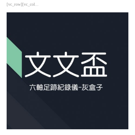
[vc_row][vc_col...