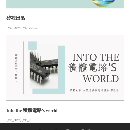
矽裡出晶
[vc_row][vc_col...
Into the 積體電路’s world
[vc_row][vc_col...