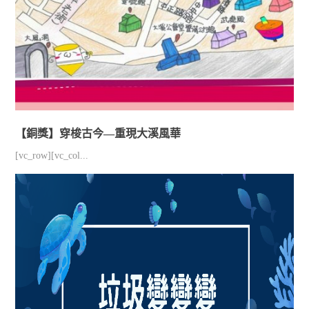
【銅獎】穿梭古今—重現大溪風華
[vc_row][vc_col...