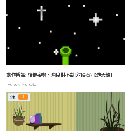
動作辨識: 復健姿勢、角度對不對(射隕石)【游天維】
[vc_row][vc_col...