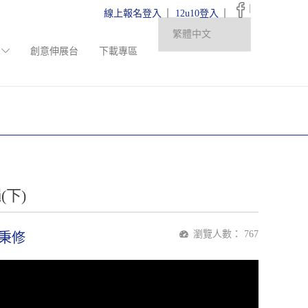
|
線上報名登入
12u10登入
創意伸展台
下載專區
(下)
瀏覽人數：
767
秉修