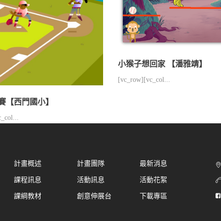
小猴子想回家 【潘雅靖】
[vc_row][vc_col...
賽【西門國小】
_col...
計畫概述
計畫團隊
最新消息
課程訊息
活動訊息
活動花絮
課綱教材
創意伸展台
下載專區