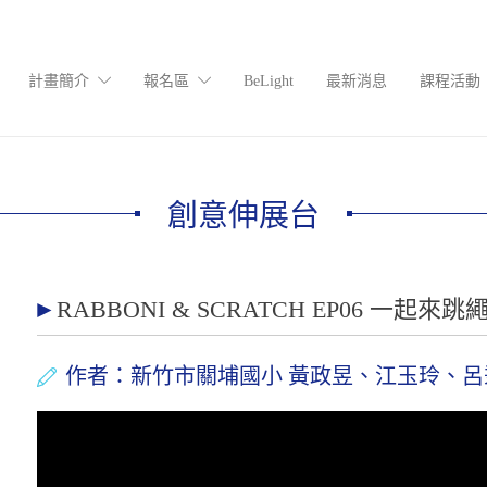
計畫簡介
報名區
BeLight
最新消息
課程活動
創意伸展台
RABBONI & SCRATCH EP06 一起來跳繩
作者：新竹市關埔國小 黃政昱、江玉玲、呂