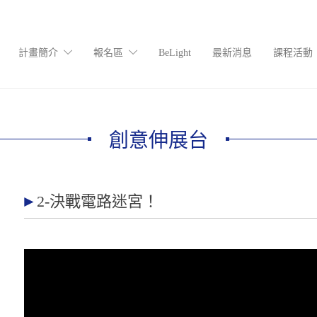
計畫簡介
報名區
BeLight
最新消息
課程活動
創意伸展台
2-決戰電路迷宮！