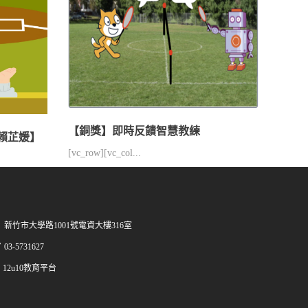
【銅獎】即時反饋智慧教練
練【賴芷媛】
[vc_row][vc_col...
新竹市大學路1001號電資大樓316室
03-5731627
12u10教育平台