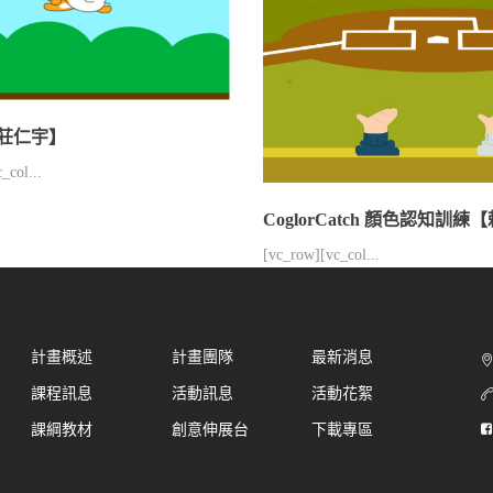
莊仁宇】
_col...
CoglorCatch 顏色認知訓
[vc_row][vc_col...
計畫概述
計畫團隊
最新消息
課程訊息
活動訊息
活動花絮
課綱教材
創意伸展台
下載專區