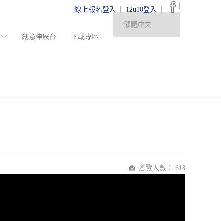
|
線上報名登入
12u10登入
創意伸展台
下載專區
瀏覽人數：
618