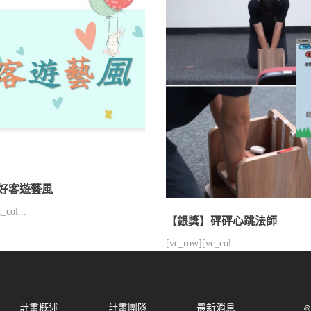
好客遊藝風
_col...
【銀獎】砰砰心跳法師
[vc_row][vc_col...
計畫概述
計畫團隊
最新消息