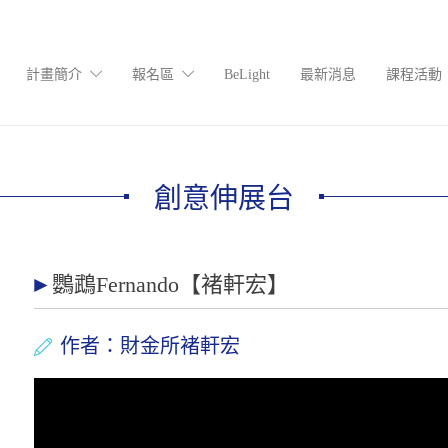
計畫簡介
報名區
BeLight
最新消息
課程活動
創意伸展台
鸚鵡Fernando【褚軒宏】
作者：財金所褚軒宏