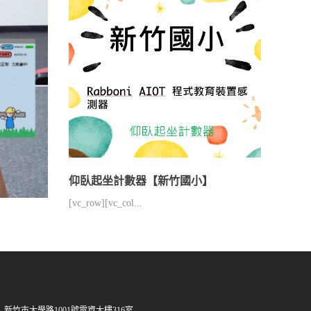
仰臥起坐計數器【新竹國小】
[vc_row][vc_col...
新竹市大學路1001號電資大樓316室