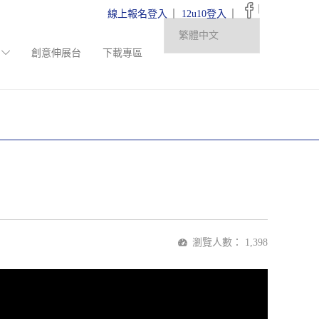
|
線上報名登入
12u10登入
創意伸展台
下載專區
瀏覽人數：
1,398