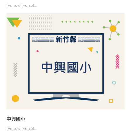
[vc_row][vc_col...
中興國小
[vc_row][vc_col...