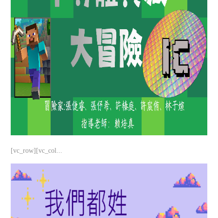
[vc_row][vc_col...