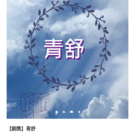
【銅獎】青舒