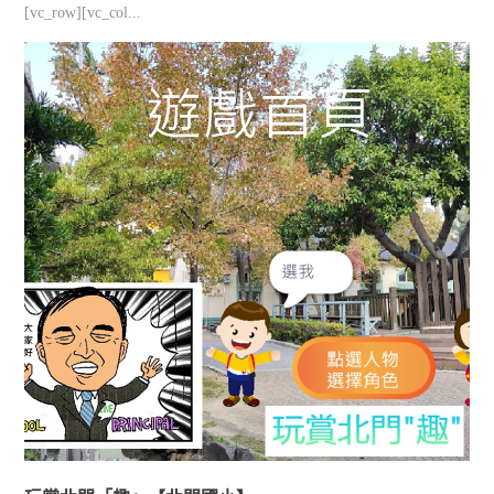
[vc_row][vc_col...