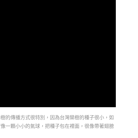
台灣欒樹的傳播方式很特別，因為台灣欒樹的種子很小，如
實像一顆小小的氣球，把種子包在裡面，很像帶著翅膀