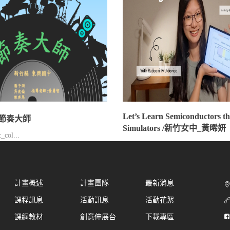
Let’s Learn Semiconductors t
節奏大師
Simulators /新竹女中_黃晞妍
_col...
計畫概述
計畫團隊
最新消息
課程訊息
活動訊息
活動花絮
課綱教材
創意伸展台
下載專區