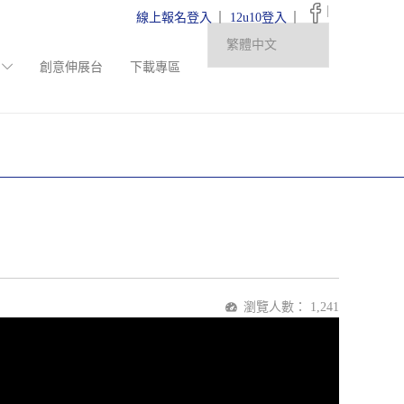
|
線上報名登入
12u10登入
創意伸展台
下載專區
瀏覽人數：
1,241