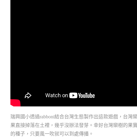
瑞興國小透過rabboni結合台灣生態製作出這款遊戲，
果直接掉落在土裡，幾乎沒辦法發芽。幸好台灣欒樹的果
的種子，只要風一吹就可以到處傳播。