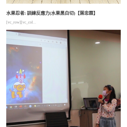
水果忍者: 訓練反應力(水果黑白切)【葉忠霖】
[vc_row][vc_col...