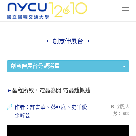
創意伸展台
創意伸展台分類選單
晶程所致，電晶為開-電晶體概述
作者：許書華、蔡亞庭、史千僾、
瀏覽人
數：
609
余昕芸