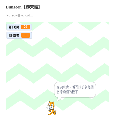
Dungeon【游天維】
[vc_row][vc_col...