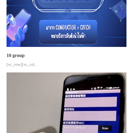
10 group
[vc_row][vc_col...