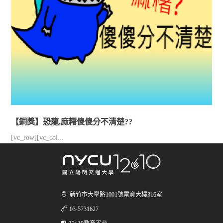
【銅獎】恐龍,麻糬傻傻分不清楚??
[vc_row][vc_col...
新竹市大學路1001號電資大樓316室
03-5731627