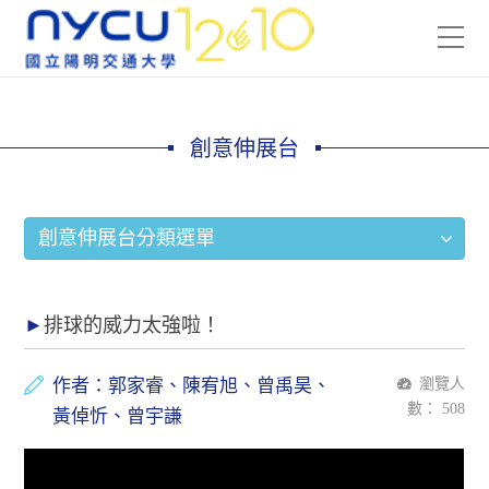
創意伸展台
創意伸展台分類選單
排球的威力太強啦！
作者：郭家睿、陳宥旭、曾禹昊、
瀏覽人
數：
508
黃倬忻、曾宇謙