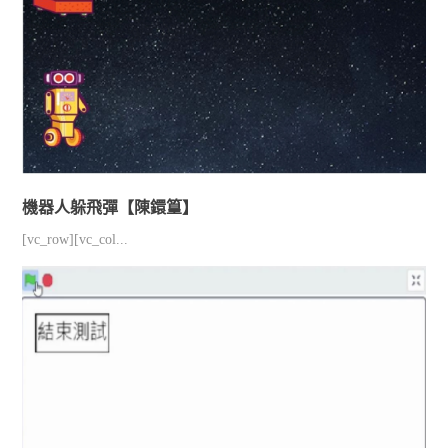
機器人躲飛彈【陳鐶篁】
[vc_row][vc_col...