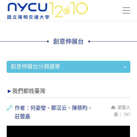
創意伸展台
創意伸展台分類選單
我們都姓臺灣
作者：何姿瑩、鄭淽云、陳慈昀、
瀏覽人
數：
597
莊蕓嘉