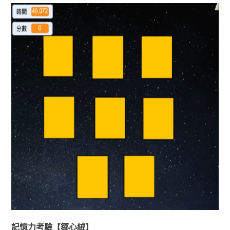
記憶力考驗【鄒心絨】