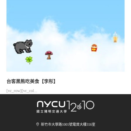
台客黑熊吃美食【李彤】
[vc_row][vc_col...
新竹市大學路1001號電資大樓316室