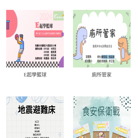
E起學籃球
廁所管家