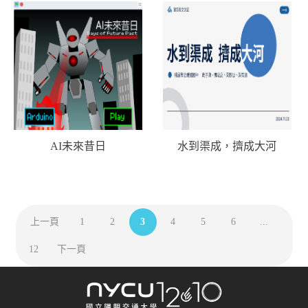
AI未來昔日
水到渠成，擠成大河
上一頁
1
2
3
4
5
6
...
12
下一頁