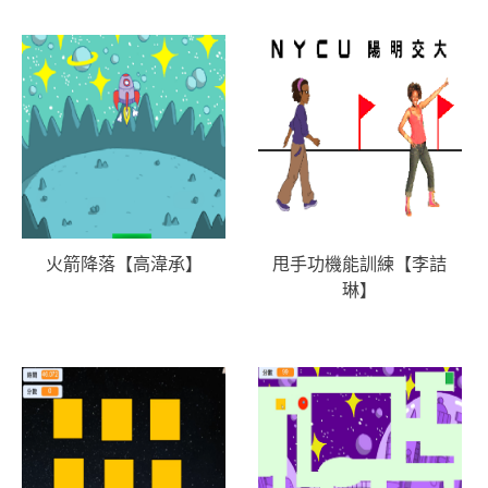
火箭降落【高湋承】
甩手功機能訓練【李詰
琳】