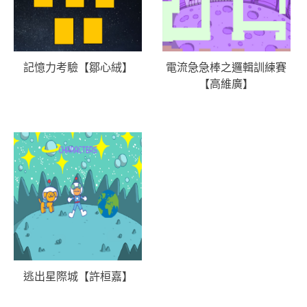
記憶力考驗【鄒心絨】
電流急急棒之邏輯訓練賽
【高維廣】
逃出星際城【許桓嘉】