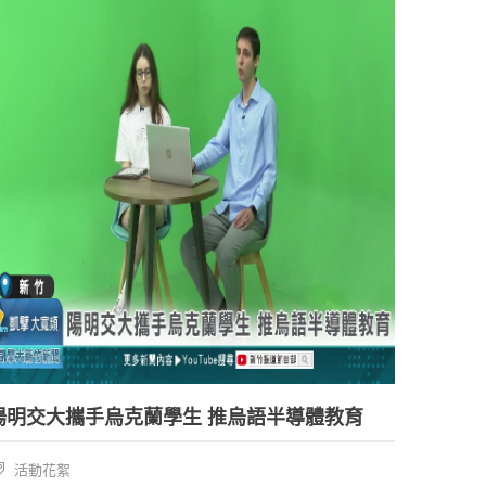
陽明交大攜手烏克蘭學生 推烏語半導體教育
活動花絮