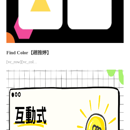
Find Color【趙雅婷】
[vc_row][vc_col...