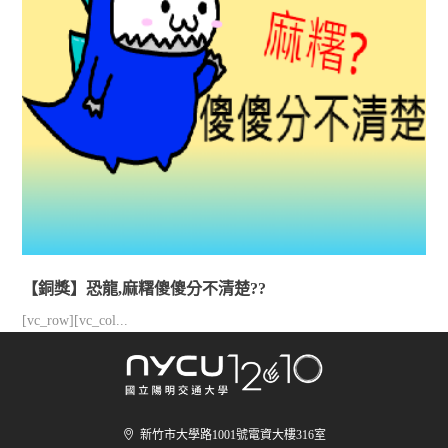
【銅獎】恐龍,麻糬傻傻分不清楚??
[vc_row][vc_col...
新竹市大學路1001號電資大樓316室