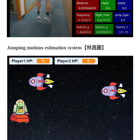
Jumping motions estimation system【林昌滕】