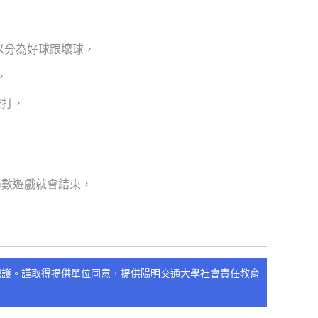
，可以分為好球跟壞球，
，
安打，
局數遊戲就會結束，
保護。謹取得提供單位同意，提供陽明交通大學社會責任教育