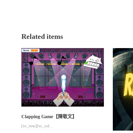
Related items
Clapping Game【陳敬文】
[vc_row][vc_col...