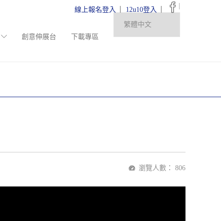
|
線上報名登入
12u10登入
創意伸展台
下載專區
瀏覽人數：
806