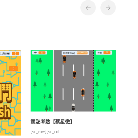
駕駛考驗【蔡星徹】
[vc_row][vc_col...