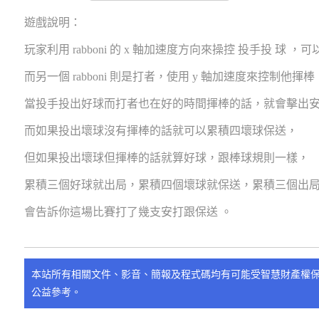
遊戲說明：
玩家利用 rabboni 的 x 軸加速度方向來操控 投手投 球 
而另一個 rabboni 則是打者，使用 y 軸加速度來控制他揮棒
當投手投出好球而打者也在好的時間揮棒的話，就會擊出
而如果投出壞球沒有揮棒的話就可以累積四壞球保送，
但如果投出壞球但揮棒的話就算好球，跟棒球規則一樣，
累積三個好球就出局，累積四個壞球就保送，累積三個出
會告訴你這場比賽打了幾支安打跟保送 。
本站所有相關文件、影音、簡報及程式碼均有可能受智慧財產權
公益參考。