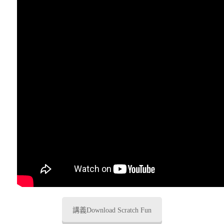
講義Download Scratch Fun