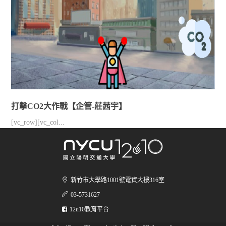
打擊CO2大作戰【企管-莊茜宇】
[vc_row][vc_col...
新竹市大學路1001號電資大樓316室
03-5731627
12u10教育平台