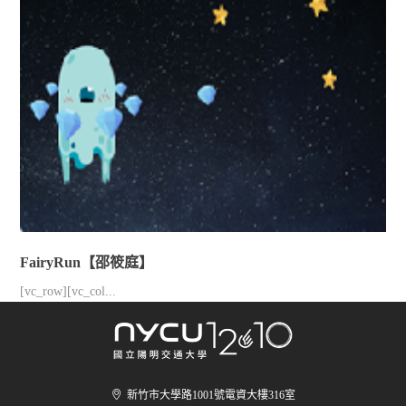
FairyRun【邵筱庭】
[vc_row][vc_col...
新竹市大學路1001號電資大樓316室