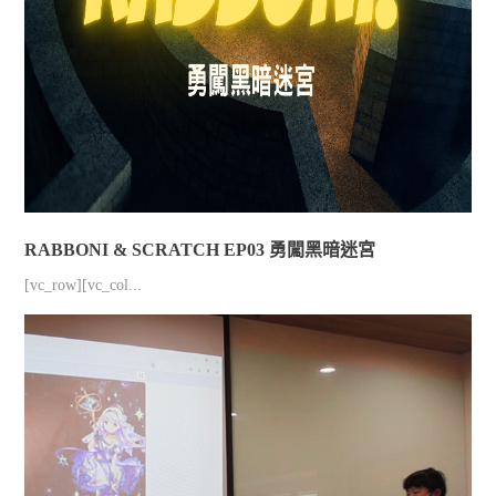
RABBONI & SCRATCH EP03 勇闖黑暗迷宮
[vc_row][vc_col...