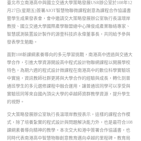
臺北市立南港高中與國立交通大學策略發展USR辦公室於108年12
月27日(星期五)簽署AIOT智慧物聯微課程創意為課程合作協議書
暨學生成果發表會，會中邀請交大策略發展辦公室執行長溫瓌岸
教授、國立交通大學國際產學聯盟總中心陳俊成產業聯絡專家、
智慧感測裝置設計製作的源壹科技許永偉董事長，共同給予參與
發表學生勉勵。
面對108新課綱素養導向的多元學習挑戰，南港高中透過與交通大
學合作，引進大學資源開設高中程式設計物聯網課程以開展學校
特色，為期六週的程式設計微課程在南港高中的數位科學實驗班
中實施，資訊教師社群更將與大學合作的經驗與成長，轉化到普
通班學生的多元選修課程中融合運用，讓普通班同學可以享受與
實驗班同等來自國內頂尖大學的卓越師資群教學資源，提升學生
的視野。
交大策略發展辦公室執行長溫瓌岸教授表示，這樣的課程合作模
式，除了培養紮實的程式設計與問題解決能力外，也是最符合108
課綱素養導向精神的教學。本次交大和港中簽署合作協議書，也
同時代表南港高中智慧物聯創意教育邁向卓越的里程碑。教育局