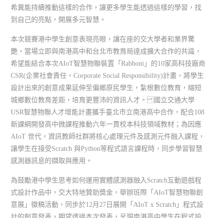
希冀能持續推動這樣的合作，讓更多學生能透過這樣的學習，找
到自己的亮點，開展多元智慧。
本次競賽港中學生創意表現亮眼，讓在座的交大學者和業界驚
艷，當場立即與南港高中和台北市教育局達成擴大合作的共識，
希望能結合本次AIoT智慧物聯裝置「Rabboni」的10家高科技廠商
CSR(企業社會責任，Corporate Social Responsibility)計畫，將學生
設計出來的創意成果延伸至偏鄉原民學生，紮根數位教育，縮短
城鄉數位教育差距，培育更豐沛的資訊人才。 國立交通大學
USR智慧物聯人才增能計畫攜手臺北市立南港高中合作，配合108
新課綱開發高中微課程推動六年一貫校本科技領域教材；為因應
AIoT 世代，資訊教師社群將核心處理元件及感測元件融入課程，
讓學生在接受Scratch 與Python等程式語言課程時，同步學習智慧
感測器訊息的擷取與應用。
為鼓勵港中學生思考如何運用實體感測器融入Scratch互動遊戲程
式設計作品中，交大特地贊助獎金，舉辦班際「AIoT智慧物聯創
意展」徵稿活動，同步於12月27日展開「AIoT x Scratch」程式設
計的創意發表，期望透過本次發表，呈現南港高中學生在程式設