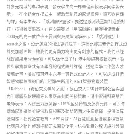
計多元跨域的卓越表現。發表學生高一周聖倫與賴沅承同學皆表
示：「在小組合作模式中一起激發創意的感覺很棒，很喜歡這樣
的課」有學生表示:「感測器很靈敏，要透過感測裝置設計遊戲對
打，技術難度很高。」這次競賽以「星際戰艦」榮獲特優獎金
3000元的高一數位班王晏國與吳昊煊同學表示：「感測器加上
scratch之後，設計遊戲的想法更好玩了，這種比賽讓我們對程式設
計更加感興趣，讓我們更有動力寫出更有創意的程式。我們已經
想好如果用python寫，可以做什麼了!」港中廖純英校長表示，數
位科學實驗班共有18學分的程式設計課程，透過產學合作暨人才
增能計畫，落實培育港中六年一貫程式設計人才，可以達成打造
智慧物聯校園的目的。 學生所用的AIoT智慧物聯裝置
「Rabboni」(希伯來文老師之意)，是由交大USR計畫辦公室與國
內半導體及軟硬體等10家廠商共同開發贊助。港中資訊科高慧君
老師表示：內建重力感測器、USB/藍芽傳輸及運算元件，可即時
傳輸感測讀值並提供取樣頻率及動態範圍之多樣選擇，提供演算
法開發、程式語言教育、APP開發、AI智慧感測互聯或各種智慧
化應用之動作偵測相關研究開發使用，培養紮實的程式設計與問
題解決能力，藉由讀出使用者的感測訊號，同時進行數據分析應